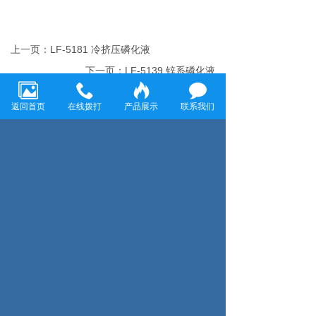
上一页：LF-5181 冷挤压磷化液
下一页：LF-5139 锌系磷化液
返回首页
在线拨打
产品展示
联系我们
温州龙飞环保科技有限公司
温州龙飞环保科技有限公司致力于金属表面清洗和防
腐工程，主要经营各种金属表面除油剂、脱脂剂、除
锈剂、表调剂、磷化液、退塑脱漆剂、除蜡水、防锈
水防锈油、封闭剂、钝化剂、发黑剂、着色剂、化学
抛光剂、合成乳化剂、水处理剂等金属表面处理剂
咨询服务热线：
13858859198
搜索